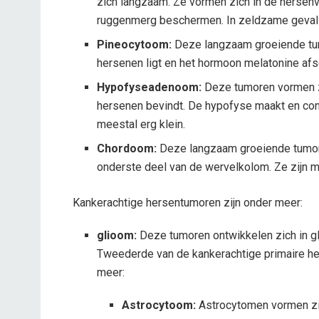
zich langzaam. Ze vormen zich in de hersenv
ruggenmerg beschermen. In zeldzame gevall
Pineocytoom:
Deze langzaam groeiende tumo
hersenen ligt en het hormoon melatonine afs
Hypofyseadenoom:
Deze tumoren vormen zi
hersenen bevindt. De hypofyse maakt en con
meestal erg klein.
Chordoom:
Deze langzaam groeiende tumore
onderste deel van de wervelkolom. Ze zijn m
Kankerachtige hersentumoren zijn onder meer:
glioom:
Deze tumoren ontwikkelen zich in g
Tweederde van de kankerachtige primaire he
meer:
Astrocytoom:
Astrocytomen vormen zic