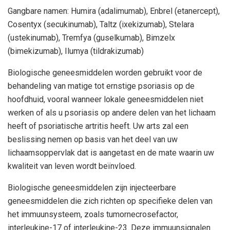
Gangbare namen: Humira (adalimumab), Enbrel (etanercept),
Cosentyx (secukinumab), Taltz (ixekizumab), Stelara
(ustekinumab), Tremfya (guselkumab), Bimzelx
(bimekizumab), Ilumya (tildrakizumab)
Biologische geneesmiddelen worden gebruikt voor de
behandeling van matige tot ernstige psoriasis op de
hoofdhuid, vooral wanneer lokale geneesmiddelen niet
werken of als u psoriasis op andere delen van het lichaam
heeft of psoriatische artritis heeft. Uw arts zal een
beslissing nemen op basis van het deel van uw
lichaamsoppervlak dat is aangetast en de mate waarin uw
kwaliteit van leven wordt beïnvloed.
Biologische geneesmiddelen zijn injecteerbare
geneesmiddelen die zich richten op specifieke delen van
het immuunsysteem, zoals tumornecrosefactor,
interleukine-17 of interleukine-23. Deze immuunsignalen