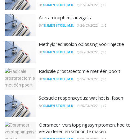
BY
SIJMEN STOEL, M.D.
27/03/2022
0
Acetaminophen kauwgels
BY
SIJMEN STOEL, M.D.
26/03/2022
0
Methylprednisolon oplossing voor injectie
BY
SIJMEN STOEL, M.D.
26/03/2022
0
Radicale prostatectomie met één poort
BY
SIJMEN STOEL, M.D.
25/03/2022
0
Seksuele responscyclus: wat het is, fasen
BY
SIJMEN STOEL, M.D.
25/03/2022
0
Oorsmeer: ​​verstoppingssymptomen, hoe te
verwijderen en schoon te maken