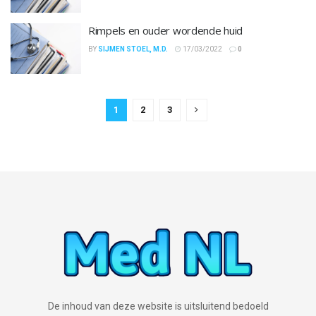
Rimpels en ouder wordende huid
BY
SIJMEN STOEL, M.D.
17/03/2022
0
1
2
3
De inhoud van deze website is uitsluitend bedoeld