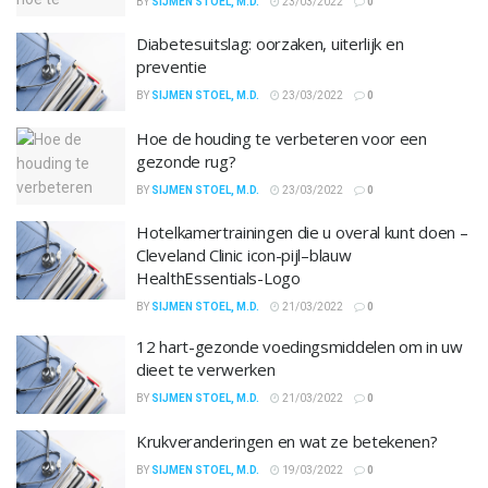
BY
SIJMEN STOEL, M.D.
23/03/2022
0
Diabetesuitslag: oorzaken, uiterlijk en
preventie
BY
SIJMEN STOEL, M.D.
23/03/2022
0
Hoe de houding te verbeteren voor een
gezonde rug?
BY
SIJMEN STOEL, M.D.
23/03/2022
0
Hotelkamertrainingen die u overal kunt doen –
Cleveland Clinic icon-pijl–blauw
HealthEssentials-Logo
BY
SIJMEN STOEL, M.D.
21/03/2022
0
12 hart-gezonde voedingsmiddelen om in uw
dieet te verwerken
BY
SIJMEN STOEL, M.D.
21/03/2022
0
Krukveranderingen en wat ze betekenen?
BY
SIJMEN STOEL, M.D.
19/03/2022
0