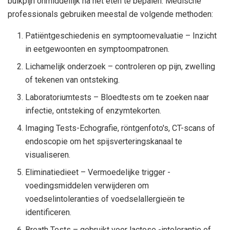
buikpijn onmiddellijk na het eten te bepalen. Medische
professionals gebruiken meestal de volgende methoden:
Patiëntgeschiedenis en symptoomevaluatie – Inzicht
in eetgewoonten en symptoompatronen.
Lichamelijk onderzoek – controleren op pijn, zwelling
of tekenen van ontsteking.
Laboratoriumtests – Bloedtests om te zoeken naar
infectie, ontsteking of enzymtekorten.
Imaging Tests-Echografie, röntgenfoto's, CT-scans of
endoscopie om het spijsverteringskanaal te
visualiseren.
Eliminatiedieet – Vermoedelijke trigger -
voedingsmiddelen verwijderen om
voedselintoleranties of voedselallergieën te
identificeren.
Breath Tests – gebruikt voor lactose -intolerantie of