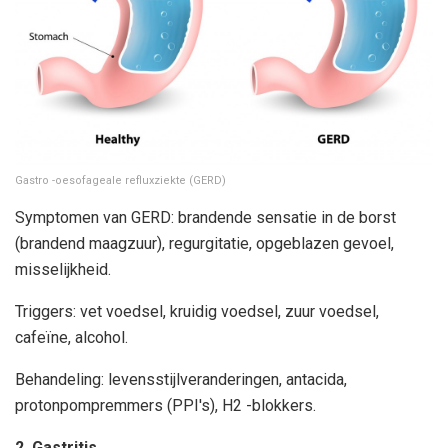
Gastro -oesofageale refluxziekte (GERD)
Symptomen van GERD: brandende sensatie in de borst
(brandend maagzuur), regurgitatie, opgeblazen gevoel,
misselijkheid.
Triggers: vet voedsel, kruidig ​​voedsel, zuur voedsel,
cafeïne, alcohol.
Behandeling: levensstijlveranderingen, antacida,
protonpompremmers (PPI's), H2 -blokkers.
2. Gastritis