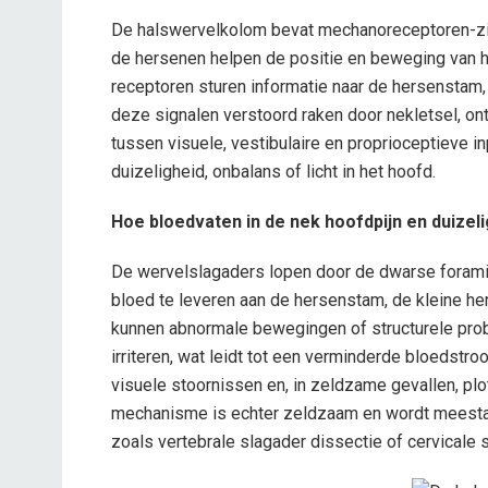
De halswervelkolom bevat mechanoreceptoren-zint
de hersenen helpen de positie en beweging van h
receptoren sturen informatie naar de hersenstam
deze signalen verstoord raken door nekletsel, on
tussen visuele, vestibulaire en proprioceptieve i
duizeligheid, onbalans of licht in het hoofd.
Hoe bloedvaten in de nek hoofdpijn en duize
De wervelslagaders lopen door de dwarse forami
bloed te leveren aan de hersenstam, de kleine h
kunnen abnormale bewegingen of structurele pro
irriteren, wat leidt tot een verminderde bloedst
visuele stoornissen en, in zeldzame gevallen, pl
mechanisme is echter zeldzaam en wordt meestal
zoals vertebrale slagader dissectie of cervicale