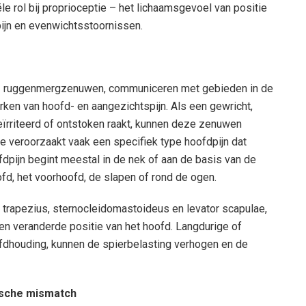
e rol bij proprioceptie – het lichaamsgevoel van positie
 pijn en evenwichtsstoornissen.
C3 ruggenmergzenuwen, communiceren met gebieden in de
rken van hoofd- en aangezichtspijn. Als een gewricht,
eïrriteerd of ontstoken raakt, kunnen deze zenuwen
me veroorzaakt vaak een specifiek type hoofdpijn dat
pijn begint meestal in de nek of aan de basis van de
ofd, het voorhoofd, de slapen of rond de ogen.
, trapezius, sternocleidomastoideus en levator scapulae,
en veranderde positie van het hoofd. Langdurige of
fdhouding, kunnen de spierbelasting verhogen en de
ische mismatch