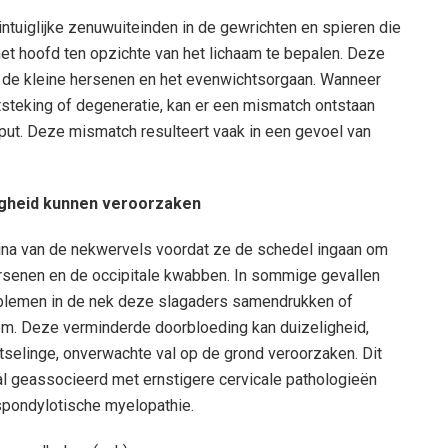
uiglijke zenuwuiteinden in de gewrichten en spieren die
et hoofd ten opzichte van het lichaam te bepalen. Deze
, de kleine hersenen en het evenwichtsorgaan. Wanneer
tsteking of degeneratie, kan er een mismatch ontstaan
nput. Deze mismatch resulteert vaak in een gevoel van
ligheid kunnen veroorzaken
na van de nekwervels voordat ze de schedel ingaan om
ersenen en de occipitale kwabben. In sommige gevallen
blemen in de nek deze slagaders samendrukken of
room. Deze verminderde doorbloeding kan duizeligheid,
otselinge, onverwachte val op de grond veroorzaken. Dit
 geassocieerd met ernstigere cervicale pathologieën
 spondylotische myelopathie.