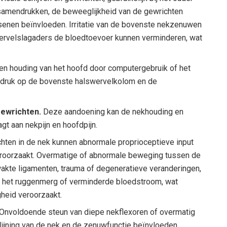
samendrukken, de beweeglijkheid van de gewrichten
senen beïnvloeden. Irritatie van de bovenste nekzenuwen
e wervelslagaders de bloedtoevoer kunnen verminderen, wat
n houding van het hoofd door computergebruik of het
 druk op de bovenste halswervelkolom en de
gewrichten.
Deze aandoening kan de nekhouding en
agt aan nekpijn en hoofdpijn.
ten in de nek kunnen abnormale proprioceptieve input
veroorzaakt. Overmatige of abnormale beweging tussen de
wakte ligamenten, trauma of degeneratieve veranderingen,
an het ruggenmerg of verminderde bloedstroom, wat
gheid veroorzaakt.
Onvoldoende steun van diepe nekflexoren of overmatig
lijning van de nek en de zenuwfunctie beïnvloeden.