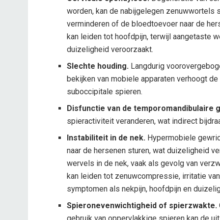
worden, kan de nabijgelegen zenuwwortels 
verminderen of de bloedtoevoer naar de her
kan leiden tot hoofdpijn, terwijl aangetast
duizeligheid veroorzaakt.
Slechte houding.
Langdurig voorovergeboge
bekijken van mobiele apparaten verhoogt de
suboccipitale spieren.
Disfunctie van de temporomandibulaire 
spieractiviteit veranderen, wat indirect bijdra
Instabiliteit in de nek.
Hypermobiele gewrich
naar de hersenen sturen, wat duizeligheid 
wervels in de nek, vaak als gevolg van verz
kan leiden tot zenuwcompressie, irritatie v
symptomen als nekpijn, hoofdpijn en duizeli
Spieronevenwichtigheid of spierzwakte.
gebruik van oppervlakkige spieren kan de uit