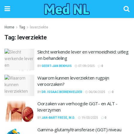
Home
Tag
leverziekte
Tag:
leverziekte
Slecht werkende lever en vermoeidheid: uitleg
en behandeling
BY
GEERT-JAN BEKHUIS
07/09/2025
0
Waarom kunnen leverziekten rugpijn
veroorzaken?
BY
DR. ISSAAC BERKENVELDER
06/04/2025
0
Oorzaken van verhoogde GGT- en ALT -
leverzymen
BY
JAN-BART FRESE, M.D.
19/03/2025
0
Gamma-glutamyltransferase (GGT) niveau