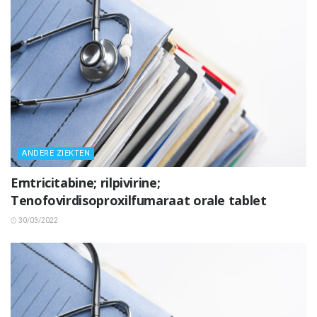
ANDERE ZIEKTEN
Emtricitabine; rilpivirine;
Tenofovirdisoproxilfumaraat orale tablet
30/03/2022