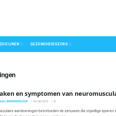
EDICIJNEN
GEZONDHEIDSZORG
ingen
aken en symptomen van neuromuscula
SAAC BERKENVELDER
06/08/2025
0
culaire aandoeningen beïnvloeden de zenuwen die vrijwillige spiere