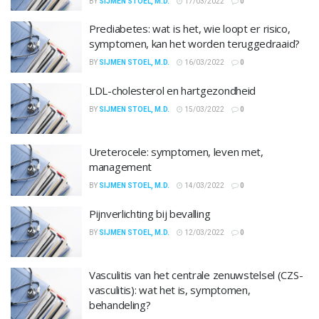
BY
SIJMEN STOEL, M.D.
17/03/2022
0
Prediabetes: wat is het, wie loopt er risico,
symptomen, kan het worden teruggedraaid?
BY
SIJMEN STOEL, M.D.
16/03/2022
0
LDL-cholesterol en hartgezondheid
BY
SIJMEN STOEL, M.D.
15/03/2022
0
Ureterocele: symptomen, leven met,
management
BY
SIJMEN STOEL, M.D.
14/03/2022
0
Pijnverlichting bij bevalling
BY
SIJMEN STOEL, M.D.
12/03/2022
0
Vasculitis van het centrale zenuwstelsel (CZS-
vasculitis): wat het is, symptomen,
behandeling?