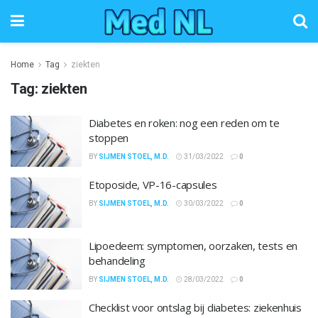
Home
Tag
ziekten
Tag:
ziekten
Diabetes en roken: nog een reden om te
stoppen
BY
SIJMEN STOEL, M.D.
31/03/2022
0
Etoposide, VP-16-capsules
BY
SIJMEN STOEL, M.D.
30/03/2022
0
Lipoedeem: symptomen, oorzaken, tests en
behandeling
BY
SIJMEN STOEL, M.D.
28/03/2022
0
Checklist voor ontslag bij diabetes: ziekenhuis