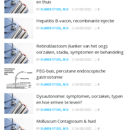
en thuis
BY
SIJMEN STOEL, M.D.
27/03/2022
0
Hepatitis B-vaccin, recombinante injectie
BY
SIJMEN STOEL, M.D.
26/03/2022
0
Retinoblastoom (kanker van het oog):
oorzaken, stadia, symptomen en behandeling
BY
SIJMEN STOEL, M.D.
26/03/2022
0
PEG-buis, percutane endoscopische
gastrostomie
BY
SIJMEN STOEL, M.D.
24/03/2022
0
Dysautonomie: symptomen, oorzaken, typen
en hoe ermee te leven?
BY
SIJMEN STOEL, M.D.
24/03/2022
0
Molluscum Contagiosum & huid
BY
SIJMEN STOEL, M.D.
24/03/2022
0