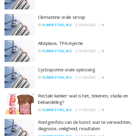
Clemastine orale siroop
BY
SIJMEN STOEL, M.D.
20/03/2022
0
Alteplase, TPA-injectie
BY
SIJMEN STOEL, M.D.
19/03/2022
0
Cyclosporine orale oplossing
BY
SIJMEN STOEL, M.D.
17/03/2022
0
Rectale kanker: wat is het, tekenen, stadia en
behandeling?
BY
SIJMEN STOEL, M.D.
17/03/2022
0
Röntgenfoto van de borst: wat te verwachten,
diagnose, veiligheid, resultaten