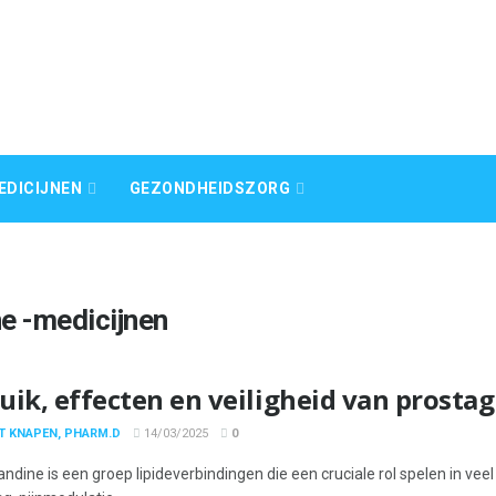
EDICIJNEN
GEZONDHEIDSZORG
e -medicijnen
uik, effecten en veiligheid van prosta
T KNAPEN, PHARM.D
14/03/2025
0
andine is een groep lipideverbindingen die een cruciale rol spelen in ve