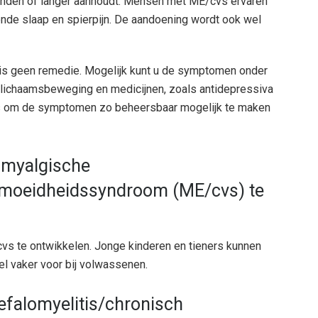
anden of langer aanhoudt. Mensen met ME/cvs ervaren
nde slaap en spierpijn. De aandoening wordt ook wel
 is geen remedie. Mogelijk kunt u de symptomen onder
 lichaamsbeweging en medicijnen, zoals antidepressiva
is om de symptomen zo beheersbaar mogelijk te maken
m myalgische
ermoeidheidssyndroom (ME/cvs) te
 te ontwikkelen. Jonge kinderen en tieners kunnen
l vaker voor bij volwassenen.
falomyelitis/chronisch