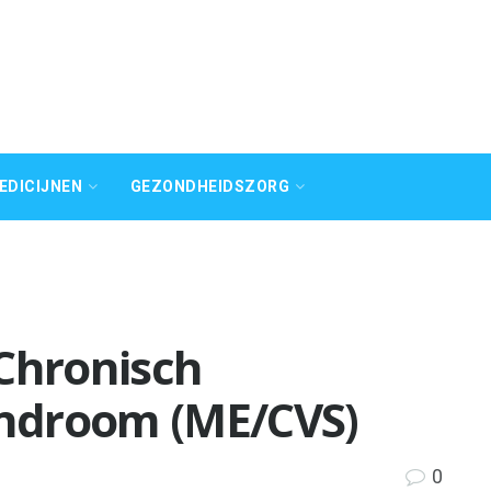
EDICIJNEN
GEZONDHEIDSZORG
/Chronisch
ndroom (ME/CVS)
0