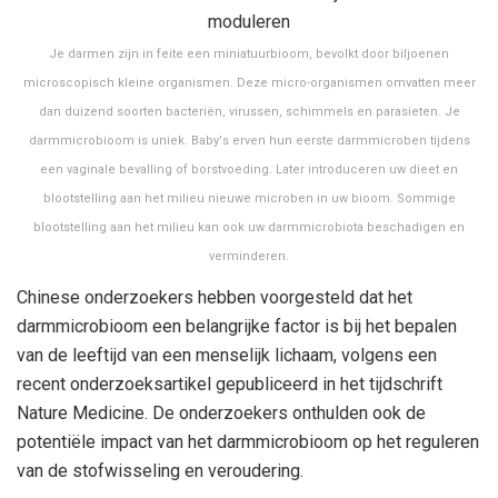
Je darmen zijn in feite een miniatuurbioom, bevolkt door biljoenen
microscopisch kleine organismen. Deze micro-organismen omvatten meer
dan duizend soorten bacteriën, virussen, schimmels en parasieten. Je
darmmicrobioom is uniek. Baby's erven hun eerste darmmicroben tijdens
een vaginale bevalling of borstvoeding. Later introduceren uw dieet en
blootstelling aan het milieu nieuwe microben in uw bioom. Sommige
blootstelling aan het milieu kan ook uw darmmicrobiota beschadigen en
verminderen.
Chinese onderzoekers hebben voorgesteld dat het
darmmicrobioom een ​​belangrijke factor is bij het bepalen
van de leeftijd van een menselijk lichaam, volgens een
recent onderzoeksartikel gepubliceerd in het tijdschrift
Nature Medicine. De onderzoekers onthulden ook de
potentiële impact van het darmmicrobioom op het reguleren
van de stofwisseling en veroudering.