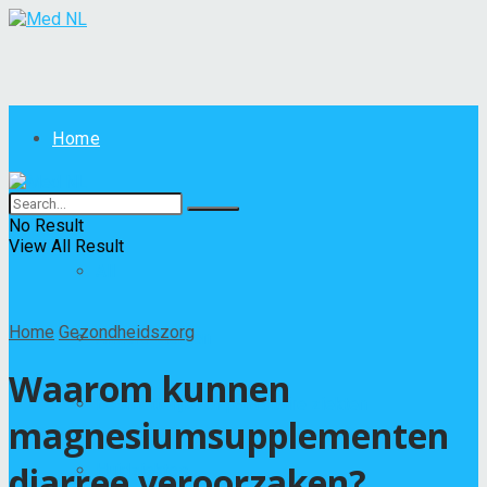
Home
Ziekten
No Result
View All Result
All
Home
Gezondheidszorg
Andere ziekten
Waarom kunnen
Besmettelijke of parasitaire ziekten
magnesiumsupplementen
diarree veroorzaken?
Huidziektes