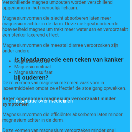
Verschillende magnesiumzouten worden verschillend
opgenomen in het menselijk lichaam.
Magnesiumvormen die slecht absorberen laten meer
magnesium achter in de darm. Deze niet-geabsorbeerde
hoeveelheid magnesium trekt meer water aan en veroorzaakt
een sterker laxerend effect.
Magnesiumvormen die meestal diarree veroorzaken zijn
onder andere:
Is bloedarmoede een teken van kanker
Magnesiumoxide
Magnesiumcitraat
Magnesiumsulfaat
bij ouderen?
Deze vormen van magnesium komen vaak voor in
laxeermiddelen omdat ze effectief de stoelgang opwekken.
Beter opgenomen magnesium veroorzaakt minder
Informatie over medicijnen
symptomen
Magnesiumvormen die efficiënter absorberen laten minder
magnesium achter in de darm.
Deze vormen van magnesium veroorzaken minder snel