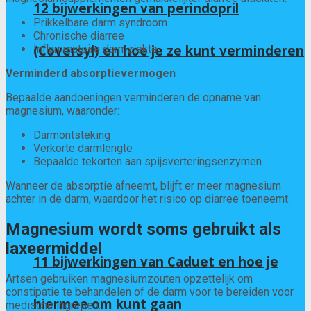
12 bijwerkingen van perindopril
Prikkelbare darm syndroom
Chronische diarree
(Coversyl) en hoe je ze kunt verminderen
Inflammatoire darmziekte
Verminderd absorptievermogen
Bepaalde aandoeningen verminderen de opname van
magnesium, waaronder:
Darmontsteking
Verkorte darmlengte
Bepaalde tekorten aan spijsverteringsenzymen
Wanneer de absorptie afneemt, blijft er meer magnesium
achter in de darm, waardoor het risico op diarree toeneemt.
Magnesium wordt soms gebruikt als
laxeermiddel
11 bijwerkingen van Caduet en hoe je
Artsen gebruiken magnesiumzouten opzettelijk om
constipatie te behandelen of de darm voor te bereiden voor
hiermee om kunt gaan
medische ingrepen.