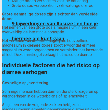
Matige doses verzachten vaak de ontlasting
Grote doses veroorzaken vaak waterige diarree
Grote eenmalige doses zijn slechter dan verdeelde
doses
9 bijwerkingen van Rosuzet en hoe je
Het nemen van een grote dosis magnesium in één keer
overweldigt de intestinale absorptie.
hiermee om kunt gaan
Het verdelen van dezelfde dagelijkse hoeveelheid
magnesium in kleinere doses zorgt ervoor dat er meer
magnesium wordt opgenomen en vermindert het laxerende
effect. Deze maatregel verlaagt het risico op diarree.
Individuele factoren die het risico op
diarree verhogen
Gevoelige spijsvertering
Sommige mensen hebben darmen die sterk reageren op
veranderingen in de waterbalans of spieractiviteit.
Als je een van de volgende ziekten hebt, zullen
magnesiumsupplementen gemakkelijker diarree uitlokken: