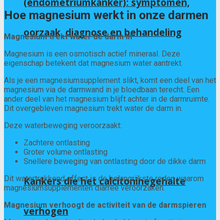
(endometriumkanker): symptomen,
Hoe magnesium werkt in onze darmen
oorzaak, diagnose en behandeling
Magnesium trekt water de darm in
Magnesium is een osmotisch actief mineraal. Deze
eigenschap betekent dat magnesium water aantrekt.
Als je een magnesiumsupplement slikt, komt een deel van het
magnesium via de darmwand in je bloedbaan terecht. Een
ander deel van het magnesium blijft achter in de darmruimte.
Dit overgebleven magnesium trekt water de darm in.
Deze waterbeweging veroorzaakt:
Zachtere ontlasting
Groter volume ontlasting
Snellere beweging van ontlasting door de dikke darm
Dit watertrekkend effect is de belangrijkste reden waarom
Kankers die het calcitoninegehalte
magnesiumsupplementen diarree veroorzaken.
Magnesium verhoogt de activiteit van de darmspieren
verhogen