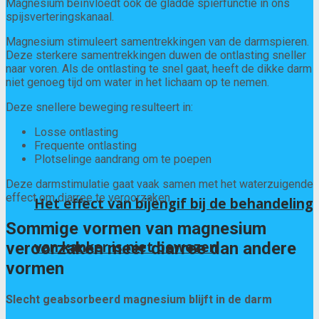
Magnesium beïnvloedt ook de gladde spierfunctie in ons
spijsverteringskanaal.
Magnesium stimuleert samentrekkingen van de darmspieren.
Deze sterkere samentrekkingen duwen de ontlasting sneller
naar voren. Als de ontlasting te snel gaat, heeft de dikke darm
niet genoeg tijd om water in het lichaam op te nemen.
Deze snellere beweging resulteert in:
Losse ontlasting
Frequente ontlasting
Plotselinge aandrang om te poepen
Deze darmstimulatie gaat vaak samen met het waterzuigende
effect om diarree te veroorzaken.
Het effect van bijengif bij de behandeling
Sommige vormen van magnesium
van kanker is niet bewezen
veroorzaken meer diarree dan andere
vormen
Slecht geabsorbeerd magnesium blijft in de darm