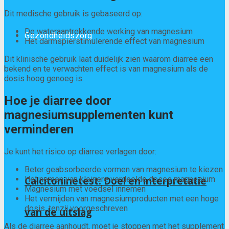
Dit medische gebruik is gebaseerd op:
De wateraantrekkende werking van magnesium
Gezondheidszorg
Het darmspierstimulerende effect van magnesium
Dit klinische gebruik laat duidelijk zien waarom diarree een
bekend en te verwachten effect is van magnesium als de
dosis hoog genoeg is.
Hoe je diarree door
magnesiumsupplementen kunt
verminderen
Je kunt het risico op diarree verlagen door:
Beter geabsorbeerde vormen van magnesium te kiezen
Het nemen van kleinere verdeelde doses magnesium
Calcitoninetest: Doel en interpretatie
Magnesium met voedsel innemen
Het vermijden van magnesiumproducten met een hoge
dosis, tenzij voorgeschreven
van de uitslag
Als de diarree aanhoudt, moet je stoppen met het supplement