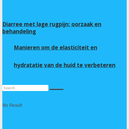
Spijsverteringsziekten
Diarree met lage rugpijn: oorzaak en
behandeling
19/04/2026
Manieren om de elasticiteit en
hydratatie van de huid te verbeteren
No Result
Spijsverteringsziekten
View All Result