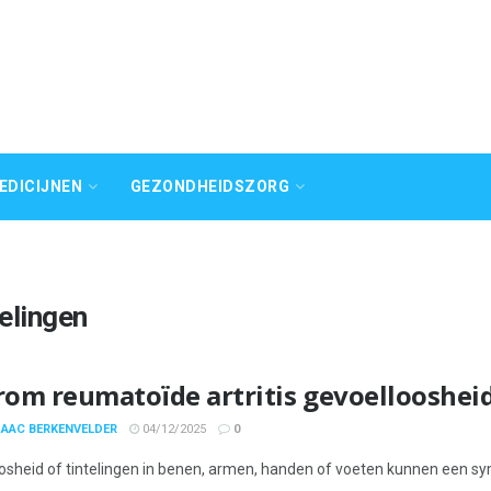
EDICIJNEN
GEZONDHEIDSZORG
telingen
om reumatoïde artritis gevoellooshei
SAAC BERKENVELDER
04/12/2025
0
osheid of tintelingen in benen, armen, handen of voeten kunnen een sym