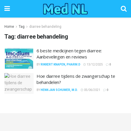
Home
Tag
diarree behandeling
Tag:
diarree behandeling
6 beste medicijnen tegen diarree:
Aanbevelingen en reviews
BY
RIKKERT KNAPEN, PHARM.D
13/12/2025
0
Hoe diarree tijdens de zwangerschap te
behandelen?
BY
HENK-JAN SCHUMER, M.D.
05/06/2021
0