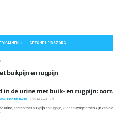
EDICIJNEN
GEZONDHEIDSZORG
n
t buikpijn en rugpijn
d in de urine met buik- en rugpijn: oor
SAAC BERKENVELDER
01/12/2025
0
 de urine, samen met buikpijn en rugpijn, kunnen symptomen zijn van ni