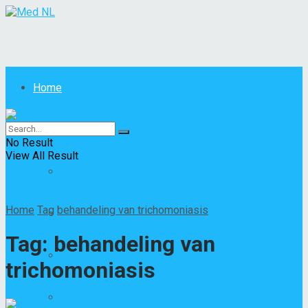
Home
Ziekten
No Result
View All Result
All
Home
Tag
behandeling van trichomoniasis
Andere ziekten
Tag:
behandeling van
Besmettelijke of parasitaire ziekten
trichomoniasis
Huidziektes