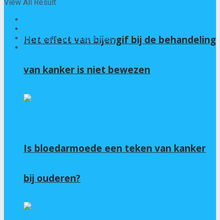
View All Result
Home
Ziekten
Het effect van bijengif bij de behandeling
Informatie over medicijnen
Gezondheidszorg
van kanker is niet bewezen
Is bloedarmoede een teken van kanker
bij ouderen?