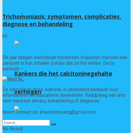
Kanker
Trichomoniasis: symptomen, complicaties,
diagnose en behandeling
Spijsverteringsziekten
by
Henk-Jan Schumer, M.D.
08/05/2026
0
Elk jaar dragen wereldwijd honderden miljoenen mensen een
parasiet in hun lichaam zonder dat ze het weten. Deze
parasiet – ...
Kankers die het calcitoninegehalte
De inhoud van deze website is uitsluitend bedoeld voor
verhogen
informatieve en educatieve doeleinden. Raadpleeg een arts
voor medisch advies, behandeling of diagnose.
Neem contact op: khaobanmuang@gmail.com
No Result