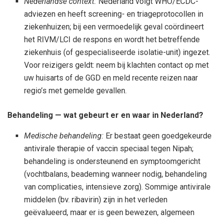
Nederlandse context:
Nederland volgt WHO/ECDC-
adviezen en heeft screening- en triageprotocollen in
ziekenhuizen; bij een vermoedelijk geval coördineert
het RIVM/LCI de respons en wordt het betreffende
ziekenhuis (of gespecialiseerde isolatie-unit) ingezet.
Voor reizigers geldt: neem bij klachten contact op met
uw huisarts of de GGD en meld recente reizen naar
regio’s met gemelde gevallen.
Behandeling — wat gebeurt er en waar in Nederland?
Medische behandeling:
Er bestaat geen goedgekeurde
antivirale therapie of vaccin speciaal tegen Nipah;
behandeling is ondersteunend en symptoomgericht
(vochtbalans, beademing wanneer nodig, behandeling
van complicaties, intensieve zorg). Sommige antivirale
middelen (bv. ribavirin) zijn in het verleden
geëvalueerd, maar er is geen bewezen, algemeen