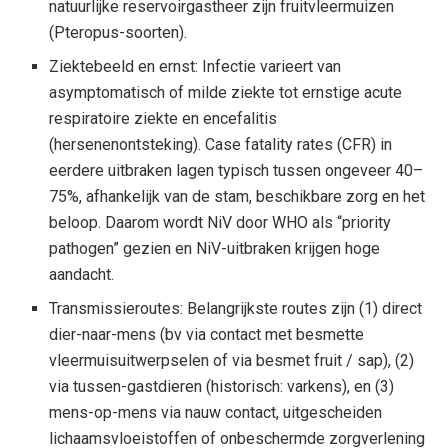
natuurlijke reservoirgastheer zijn fruitvleermuizen
(Pteropus-soorten).
Ziektebeeld en ernst: Infectie varieert van
asymptomatisch of milde ziekte tot ernstige acute
respiratoire ziekte en encefalitis
(hersenenontsteking). Case fatality rates (CFR) in
eerdere uitbraken lagen typisch tussen ongeveer 40–
75%, afhankelijk van de stam, beschikbare zorg en het
beloop. Daarom wordt NiV door WHO als “priority
pathogen” gezien en NiV-uitbraken krijgen hoge
aandacht.
Transmissieroutes: Belangrijkste routes zijn (1) direct
dier-naar-mens (bv via contact met besmette
vleermuisuitwerpselen of via besmet fruit / sap), (2)
via tussen-gastdieren (historisch: varkens), en (3)
mens-op-mens via nauw contact, uitgescheiden
lichaamsvloeistoffen of onbeschermde zorgverlening