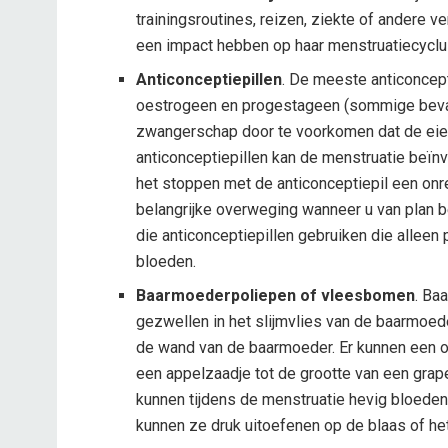
trainingsroutines, reizen, ziekte of andere v
een impact hebben op haar menstruatiecyclu
Anticonceptiepillen
. De meeste anticoncep
oestrogeen en progestageen (sommige bevat
zwangerschap door te voorkomen dat de eiers
anticonceptiepillen kan de menstruatie be
het stoppen met de anticonceptiepil een onre
belangrijke overweging wanneer u van plan
die anticonceptiepillen gebruiken die allee
bloeden.
Baarmoederpoliepen of vleesbomen
. Ba
gezwellen in het slijmvlies van de baarmoed
de wand van de baarmoeder. Er kunnen een of
een appelzaadje tot de grootte van een grap
kunnen tijdens de menstruatie hevig bloeden
kunnen ze druk uitoefenen op de blaas of he