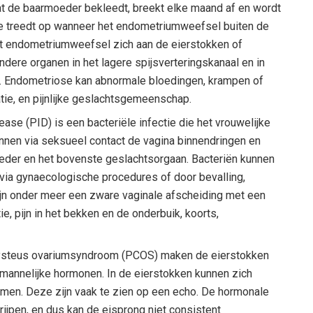
t de baarmoeder bekleedt, breekt elke maand af en wordt
e treedt op wanneer het endometriumweefsel buiten de
et endometriumweefsel zich aan de eierstokken of
ndere organen in het lagere spijsverteringskanaal en in
. Endometriose kan abnormale bloedingen, krampen of
tie, en pijnlijke geslachtsgemeenschap.
ease (PID) is een bacteriële infectie die het vrouwelijke
nnen via seksueel contact de vagina binnendringen en
eder en het bovenste geslachtsorgaan. Bacteriën kunnen
 via gynaecologische procedures of door bevalling,
jn onder meer een zware vaginale afscheiding met een
, pijn in het bekken en de onderbuik, koorts,
ycysteus ovariumsyndroom (PCOS) maken de eierstokken
 mannelijke hormonen. In de eierstokken kunnen zich
rmen. Deze zijn vaak te zien op een echo. De hormonale
ijpen, en dus kan de eisprong niet consistent