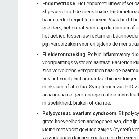
Endometriose
. Het endometriumweefsel da
afgevoerd met de menstruatie. Endometrios
baarmoeder begint te groeien. Vaak hecht h
eileiders; het groeit soms op de darmen of a
het gebied tussen uw rectum en baarmoeder
pijn veroorzaken voor en tijdens de menstrua
Eileiderontsteking
. Pelvic inflammatory dis
voortplantingssysteem aantast. Bacteriën ku
zich vervolgens verspreiden naar de baarmo
ook het voortplantingsstelsel binnendringen
miskraam of abortus. Symptomen van PID zi
onaangename geur, onregelmatige menstruatie
misselijkheid, braken of diarree.
Polycysteus ovarium syndroom
. Bij pol
grote hoeveelheden androgenen aan, dit zijn
kleine met vocht gevulde zakjes (cysten) vo
veranderingen kunnen voorkomen dat eieren r