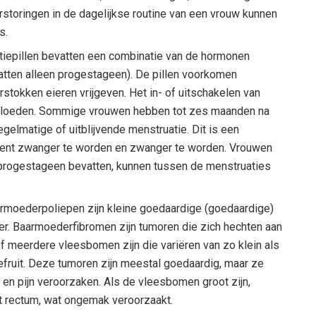
erstoringen in de dagelijkse routine van een vrouw kunnen
s.
tiepillen bevatten een combinatie van de hormonen
ten alleen progestageen). De pillen voorkomen
tokken eieren vrijgeven. Het in- of uitschakelen van
ïnvloeden. Sommige vrouwen hebben tot zes maanden na
gelmatige of uitblijvende menstruatie. Dit is een
 bent zwanger te worden en zwanger te worden. Vrouwen
n progestageen bevatten, kunnen tussen de menstruaties
armoederpoliepen zijn kleine goedaardige (goedaardige)
er. Baarmoederfibromen zijn tumoren die zich hechten aan
 meerdere vleesbomen zijn die variëren van zo klein als
efruit. Deze tumoren zijn meestal goedaardig, maar ze
 en pijn veroorzaken. Als de vleesbomen groot zijn,
t rectum, wat ongemak veroorzaakt.