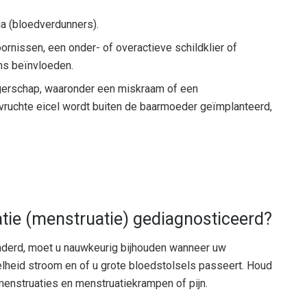
ia (bloedverdunners).
nissen, een onder- of overactieve schildklier of
ns beïnvloeden.
gerschap, waaronder een miskraam of een
ruchte eicel wordt buiten de baarmoeder geïmplanteerd,
ie (menstruatie) gediagnosticeerd?
nderd, moet u nauwkeurig bijhouden wanneer uw
eelheid stroom en of u grote bloedstolsels passeert. Houd
enstruaties en menstruatiekrampen of pijn.