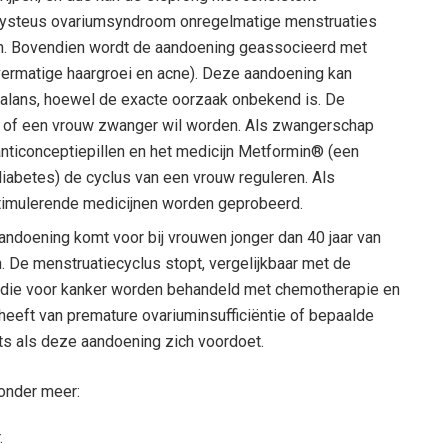
cysteus ovariumsyndroom onregelmatige menstruaties
n. Bovendien wordt de aandoening geassocieerd met
vermatige haargroei en acne). Deze aandoening kan
alans, hoewel de exacte oorzaak onbekend is. De
g of een vrouw zwanger wil worden. Als zwangerschap
anticonceptiepillen en het medicijn Metformin® (een
 diabetes) de cyclus van een vrouw reguleren. Als
timulerende medicijnen worden geprobeerd.
andoening komt voor bij vrouwen jonger dan 40 jaar van
. De menstruatiecyclus stopt, vergelijkbaar met de
 die voor kanker worden behandeld met chemotherapie en
 heeft van premature ovariuminsufficiëntie of bepaalde
s als deze aandoening zich voordoet.
onder meer:
.