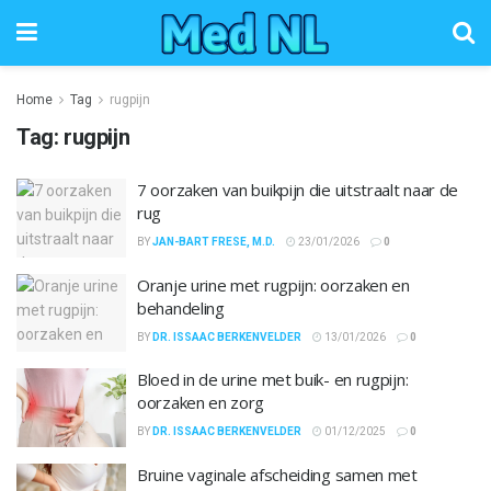
Home
Tag
rugpijn
Tag:
rugpijn
7 oorzaken van buikpijn die uitstraalt naar de
rug
BY
JAN-BART FRESE, M.D.
23/01/2026
0
Oranje urine met rugpijn: oorzaken en
behandeling
BY
DR. ISSAAC BERKENVELDER
13/01/2026
0
Bloed in de urine met buik- en rugpijn:
oorzaken en zorg
BY
DR. ISSAAC BERKENVELDER
01/12/2025
0
Bruine vaginale afscheiding samen met