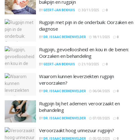
buikpijn en rugpijn
BY
GEERT-JAN BEKHUIS
30/11/2025
0
Rugpijn met pijn in de onderbuik: Oorzaken en
diagnose
BY
DR. ISSAAC BERKENVELDER
18/11/2025
0
Rugpijn, gevoelloosheid en kou in de benen:
Oorzaken en behandeling
BY
GEERT-JAN BEKHUIS
21/10/2025
0
Waarom kunnen leverziekten rugpijn
veroorzaken?
BY
DR. ISSAAC BERKENVELDER
06/04/2025
0
Rugpijn bij het ademen: veroorzaakt en
behandeling
BY
DR. ISSAAC BERKENVELDER
07/03/2025
0
Veroorzaakt hoog urinezuur rugpijn?
BY
DR. ISSAAC BERKENVELDER
05/02/2025
0