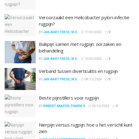
Veroorzaakt een Helicobacter pylori-infectie
rugpijn?
BY
JAN-BART FRESE, M.D.
17/01/2025
0
Buikpijn samen met rugpijn: oorzaken en
behandeling
BY
JAN-BART FRESE, M.D.
15/01/2025
0
Verband tussen diverticulitis en rugpijn
BY
JAN-BART FRESE, M.D.
04/12/2024
0
Beste pijnstillers voor rugpijn
BY
RIKKERT KNAPEN, PHARM.D
03/12/2024
0
Nierpijn versus rugpijn: hoe u het verschil kunt
zien