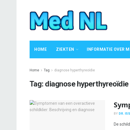
HOME
ZIEKTEN
INFORMATIE OVER M
Home
Tag
diagnose hyperthyreoïdie
Tag:
diagnose hyperthyreoïdie
Symp
BY
DR. IS
De schild