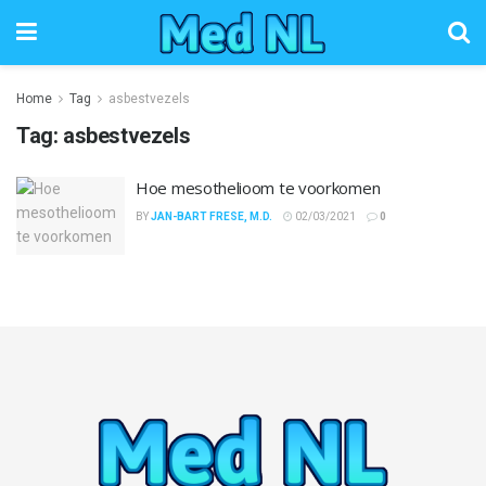
Home
Tag
asbestvezels
Tag:
asbestvezels
Hoe mesothelioom te voorkomen
BY
JAN-BART FRESE, M.D.
02/03/2021
0