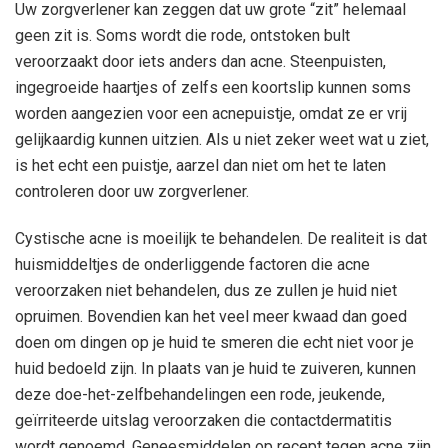
Uw zorgverlener kan zeggen dat uw grote “zit” helemaal
geen zit is. Soms wordt die rode, ontstoken bult
veroorzaakt door iets anders dan acne. Steenpuisten,
ingegroeide haartjes of zelfs een koortslip kunnen soms
worden aangezien voor een acnepuistje, omdat ze er vrij
gelijkaardig kunnen uitzien. Als u niet zeker weet wat u ziet,
is het echt een puistje, aarzel dan niet om het te laten
controleren door uw zorgverlener.
Cystische acne is moeilijk te behandelen. De realiteit is dat
huismiddeltjes de onderliggende factoren die acne
veroorzaken niet behandelen, dus ze zullen je huid niet
opruimen. Bovendien kan het veel meer kwaad dan goed
doen om dingen op je huid te smeren die echt niet voor je
huid bedoeld zijn. In plaats van je huid te zuiveren, kunnen
deze doe-het-zelfbehandelingen een rode, jeukende,
geïrriteerde uitslag veroorzaken die contactdermatitis
wordt genoemd. Geneesmiddelen op recept tegen acne zijn