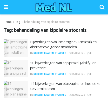
Home
Tag
behandeling van bipolaire stoornis
Tag:
behandeling van bipolaire stoornis
Bijwerkingen van lamotrigine (Lamictal) en
alternatieve geneesmiddelen
BY
RIKKERT KNAPEN, PHARM.D
30/03/2026
0
10 bijwerkingen van aripiprazol (Abilify) en
preventie
BY
RIKKERT KNAPEN, PHARM.D
01/03/2026
0
14 bijwerkingen van olanzapine en hoe deze
te verminderen
BY
RIKKERT KNAPEN, PHARM.D
26/02/2026
0