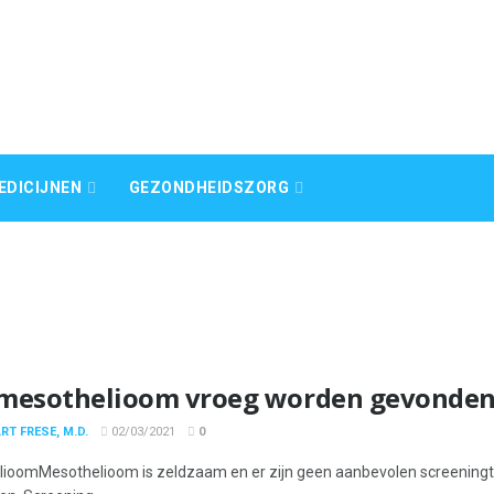
EDICIJNEN
GEZONDHEIDSZORG
mesothelioom vroeg worden gevonde
RT FRESE, M.D.
02/03/2021
0
ioomMesothelioom is zeldzaam en er zijn geen aanbevolen screeningt