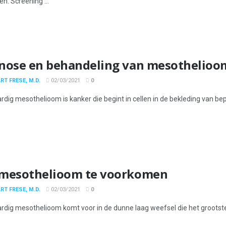
pen. Screening ...
nose en behandeling van mesothelioo
RT FRESE, M.D.
02/03/2021
0
dig mesothelioom is kanker die begint in cellen in de bekleding van bep
mesothelioom te voorkomen
RT FRESE, M.D.
02/03/2021
0
dig mesothelioom komt voor in de dunne laag weefsel die het grootst