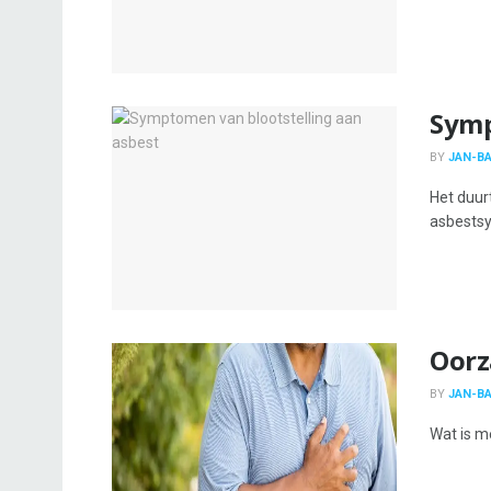
Symp
BY
JAN-BA
Het duur
asbestsy
Oorz
BY
JAN-BA
Wat is m