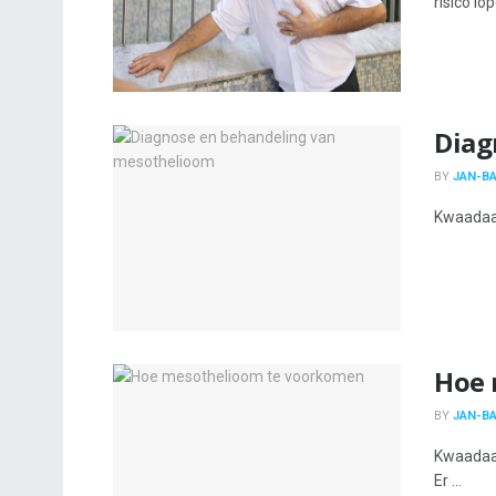
risico lo
Diag
BY
JAN-BA
Kwaadaar
Hoe 
BY
JAN-BA
Kwaadaar
Er ...