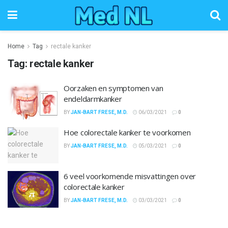
Home
Tag
rectale kanker
Tag:
rectale kanker
Oorzaken en symptomen van
endeldarmkanker
BY
JAN-BART FRESE, M.D.
06/03/2021
0
Hoe colorectale kanker te voorkomen
BY
JAN-BART FRESE, M.D.
05/03/2021
0
6 veel voorkomende misvattingen over
colorectale kanker
BY
JAN-BART FRESE, M.D.
03/03/2021
0