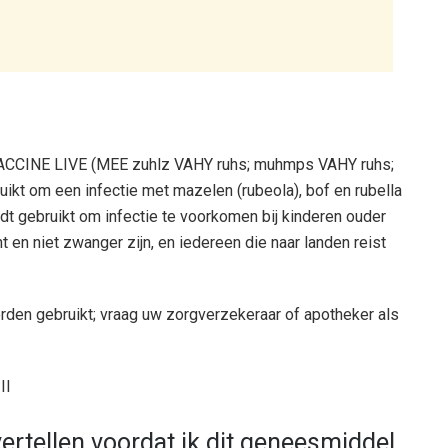
CINE LIVE (MEE zuhlz VAHY ruhs; muhmps VAHY ruhs;
ikt om een ​​infectie met mazelen (rubeola), bof en rubella
t gebruikt om infectie te voorkomen bij kinderen ouder
 en niet zwanger zijn, en iedereen die naar landen reist
den gebruikt; vraag uw zorgverzekeraar of apotheker als
II
ertellen voordat ik dit geneesmiddel