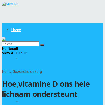
Home
Ziekten
No Result
View All Result
All
Home
Gezondheidszorg
Andere ziekten
Hoe vitamine D ons hele
Besmettelijke of parasitaire ziekten
lichaam ondersteunt
Huidziektes