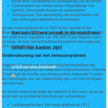
wordt door verzachting en verzwakking van de botten
Osteomalacie bij volwassenen: Vergelijkbaar met
rachitis, veroorzaakt botpijn en spierzwakte
Osteoporose: Een aandoening van broze botten met
een verhoogde vatbaarheid voor breuken
Uit een meta-analyse die in 2005 in het Journal of the
Kan een bittere smaak in de mond een
American Medical Association werd gepubliceerd, bleek dat
een vitamine D-suppletie van 700-800 IE per dag het risico
op heup- en niet-wervelfracturen bij ouderen met ongeveer
26% verminderde.
teken van kanker zijn?
Ondersteuning van het immuunsysteem
Vitamine D speelt een cruciale rol bij het moduleren van
Informatie over medicijnen
zowel de aangeboren als adaptieve immuunreacties. Vitamine
D verbetert de functie van immuuncellen, waaronder T-cellen
en macrofagen, die van vitaal belang zijn voor het bestrijden
van infecties.
Uit recent onderzoek blijkt dat vitamine D het risico op en de
ernst van verschillende infecties kan verminderen:
Luchtweginfecties: Een meta-analyse uit 2017,