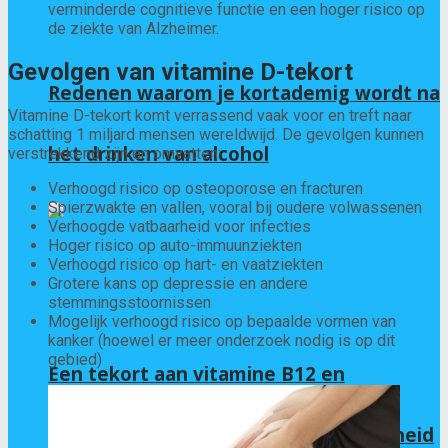
verminderde cognitieve functie en een hoger risico op
de ziekte van Alzheimer.
Gevolgen van vitamine D-tekort
Redenen waarom je kortademig wordt na
Vitamine D-tekort komt verrassend vaak voor en treft naar
schatting 1 miljard mensen wereldwijd. De gevolgen kunnen
het drinken van alcohol
verstrekkend zijn en omvatten:
Verhoogd risico op osteoporose en fracturen
Spierzwakte en vallen, vooral bij oudere volwassenen
Verhoogde vatbaarheid voor infecties
Hoger risico op auto-immuunziekten
Verhoogd risico op hart- en vaatziekten
Grotere kans op depressie en andere
stemmingsstoornissen
Mogelijk verhoogd risico op bepaalde vormen van
kanker (hoewel er meer onderzoek nodig is op dit
gebied)
Een tekort aan vitamine B12 en
foliumzuur kan chronische vermoeidheid