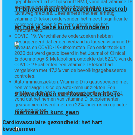
gepubliceerd in het tijdschrift BMJ, vond dat vitamine D-
suppletie bescherming bood tegen acute
11 bijwerkingen van ezetimibe (Ezetrol)
luchtweginfecties. Deelnemers met een ernstig
vitamine D-tekort ondervonden het meest significante
voordeel, met een 50% vermindering van het
en hoe je deze kunt verminderen
infectierisico.
COVID-19: Verschillende onderzoeken hebben
gesuggereerd dat er een verband is tussen vitamine D-
niveaus en COVID-19-uitkomsten. Een onderzoek uit
2020 dat werd gepubliceerd in het Journal of Clinical
Endocrinology & Metabolism, ontdekte dat 82,2% van de
COVID-19-patiënten een vitamine D-tekort had,
vergeleken met 47,2% van de bevolkingsgebaseerde
controles.
Auto-immuunziekten: Vitamine D is geassocieerd met
een verlaagd risico op auto-immuunziekten. Een
9 bijwerkingen van Rosuzet en hoe je
onderzoek uit 2022, gepubliceerd in tijdschrift BMJ,
vond dat het nemen van vitamine D-supplementen
geassocieerd werd met een 22% lager risico op auto-
immuunziekten.
hiermee om kunt gaan
Cardiovasculaire gezondheid: het hart
beschermen