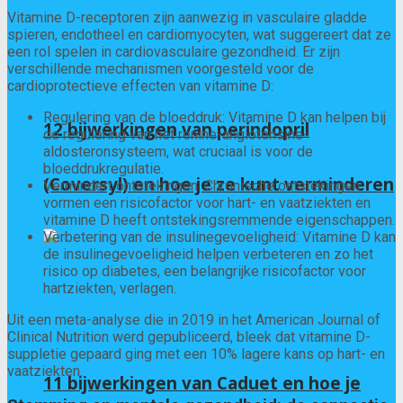
Vitamine D-receptoren zijn aanwezig in vasculaire gladde
spieren, endotheel en cardiomyocyten, wat suggereert dat ze
een rol spelen in cardiovasculaire gezondheid. Er zijn
verschillende mechanismen voorgesteld voor de
cardioprotectieve effecten van vitamine D:
Regulering van de bloeddruk: Vitamine D kan helpen bij
12 bijwerkingen van perindopril
de regulering van het renine-angiotensine-
aldosteronsysteem, wat cruciaal is voor de
bloeddrukregulatie.
(Coversyl) en hoe je ze kunt verminderen
Vermindert ontstekingen: Chronische ontstekingen
vormen een risicofactor voor hart- en vaatziekten en
vitamine D heeft ontstekingsremmende eigenschappen.
Verbetering van de insulinegevoeligheid: Vitamine D kan
de insulinegevoeligheid helpen verbeteren en zo het
risico op diabetes, een belangrijke risicofactor voor
hartziekten, verlagen.
Uit een meta-analyse die in 2019 in het American Journal of
Clinical Nutrition werd gepubliceerd, bleek dat vitamine D-
suppletie gepaard ging met een 10% lagere kans op hart- en
vaatziekten.
11 bijwerkingen van Caduet en hoe je