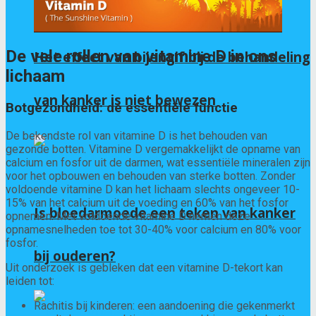
De vele rollen van vitamine D in ons
Het effect van bijengif bij de behandeling
lichaam
van kanker is niet bewezen
Botgezondheid: de essentiële functie
De bekendste rol van vitamine D is het behouden van
gezonde botten. Vitamine D vergemakkelijkt de opname van
calcium en fosfor uit de darmen, wat essentiële mineralen zijn
voor het opbouwen en behouden van sterke botten. Zonder
voldoende vitamine D kan het lichaam slechts ongeveer 10-
15% van het calcium uit de voeding en 60% van het fosfor
Is bloedarmoede een teken van kanker
opnemen. Met voldoende vitamine D nemen deze
opnamesnelheden toe tot 30-40% voor calcium en 80% voor
fosfor.
bij ouderen?
Uit onderzoek is gebleken dat een vitamine D-tekort kan
leiden tot:
Rachitis bij kinderen: een aandoening die gekenmerkt