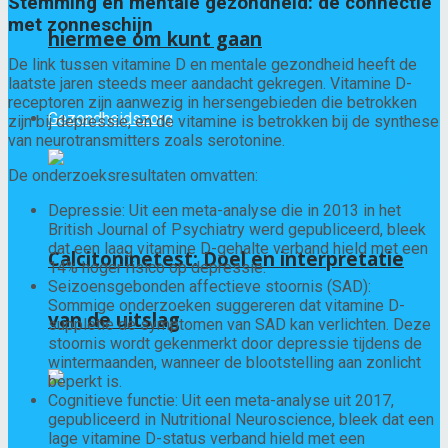
Stemming en mentale gezondheid: de connectie
met zonneschijn
hiermee om kunt gaan
De link tussen vitamine D en mentale gezondheid heeft de
laatste jaren steeds meer aandacht gekregen. Vitamine D-
receptoren zijn aanwezig in hersengebieden die betrokken
Gezondheidszorg
zijn bij depressie, en de vitamine is betrokken bij de synthese
van neurotransmitters zoals serotonine.
De onderzoeksresultaten omvatten:
Depressie: Uit een meta-analyse die in 2013 in het
British Journal of Psychiatry werd gepubliceerd, bleek
dat een laag vitamine D-gehalte verband hield met een
Calcitoninetest: Doel en interpretatie
14% hoger risico op depressie.
Seizoensgebonden affectieve stoornis (SAD):
Sommige onderzoeken suggereren dat vitamine D-
van de uitslag
suppletie de symptomen van SAD kan verlichten. Deze
stoornis wordt gekenmerkt door depressie tijdens de
wintermaanden, wanneer de blootstelling aan zonlicht
beperkt is.
Cognitieve functie: Uit een meta-analyse uit 2017,
gepubliceerd in Nutritional Neuroscience, bleek dat een
lage vitamine D-status verband hield met een