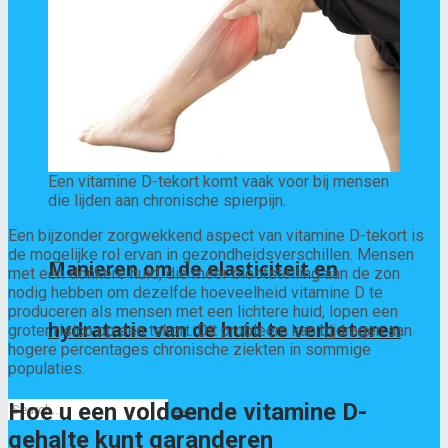
veroorzaken
Een vitamine D-tekort komt vaak voor bij mensen
die lijden aan chronische spierpijn.
Een bijzonder zorgwekkend aspect van vitamine D-tekort is
de mogelijke rol ervan in gezondheidsverschillen. Mensen
Manieren om de elasticiteit en
met een donkere huid, die meer blootstelling aan de zon
nodig hebben om dezelfde hoeveelheid vitamine D te
produceren als mensen met een lichtere huid, lopen een
hydratatie van de huid te verbeteren
groter risico op een tekort. Dit probleem kan bijdragen aan
hogere percentages chronische ziekten in sommige
populaties.
Hoe u een voldoende vitamine D-
gehalte kunt garanderen