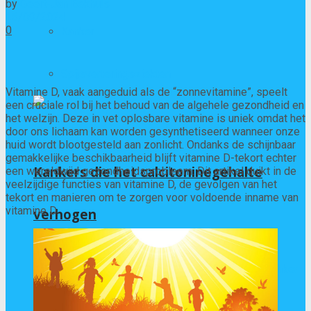
by
Geert-Jan Bekhuis
16/09/2024
0
Kanker
Spijsverteringsziekten
Vitamine D, vaak aangeduid als de “zonnevitamine”, speelt
een cruciale rol bij het behoud van de algehele gezondheid en
het welzijn. Deze in vet oplosbare vitamine is uniek omdat het
door ons lichaam kan worden gesynthetiseerd wanneer onze
huid wordt blootgesteld aan zonlicht. Ondanks de schijnbaar
gemakkelijke beschikbaarheid blijft vitamine D-tekort echter
Kankers die het calcitoninegehalte
een wereldwijd gezondheidsprobleem. Dit artikel duikt in de
veelzijdige functies van vitamine D, de gevolgen van het
tekort en manieren om te zorgen voor voldoende inname van
vitamine D.
verhogen