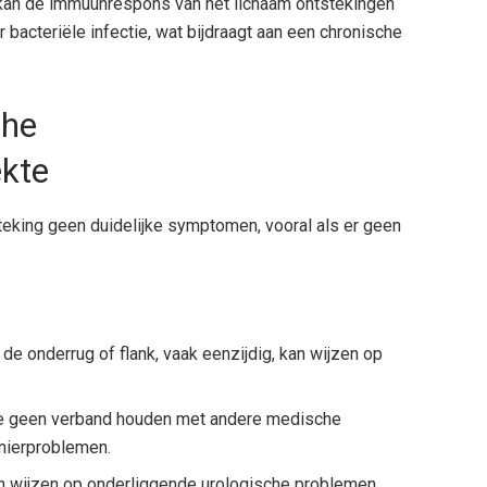
kan de immuunrespons van het lichaam ontstekingen
bacteriële infectie, wat bijdraagt ​​aan een chronische
che
ekte
teking geen duidelijke symptomen, vooral als er geen
 de onderrug of flank, vaak eenzijdig, kan wijzen op
die geen verband houden met andere medische
nierproblemen.
kan wijzen op onderliggende urologische problemen,