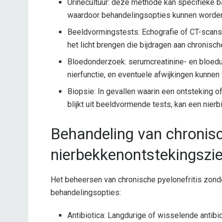
Urinecultuur: deze methode kan specifieke 
waardoor behandelingsopties kunnen worden
Beeldvormingstests: Echografie of CT-scans 
het licht brengen die bijdragen aan chronisc
Bloedonderzoek: serumcreatinine- en bloed
nierfunctie, en eventuele afwijkingen kunnen
Biopsie: In gevallen waarin een ontsteking o
blijkt uit beeldvormende tests, kan een nier
Behandeling van chronis
nierbekkenontstekingszi
Het beheersen van chronische pyelonefritis zonde
behandelingsopties:
Antibiotica: Langdurige of wisselende antib