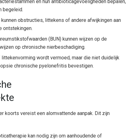
bacteriestammen en hun antibioticagevoeligheden bepalen,
 begeleid.
kunnen obstructies, littekens of andere afwijkingen aan
he ontstekingen.
ureumstikstofwaarden (BUN) kunnen wijzen op de
 wijzen op chronische nierbeschadiging.
f littekenvorming wordt vermoed, maar die niet duidelijk
biopsie chronische pyelonefritis bevestigen.
che
ekte
r koorts vereist een alomvattende aanpak. Dit zijn
ioticatherapie kan nodig zijn om aanhoudende of