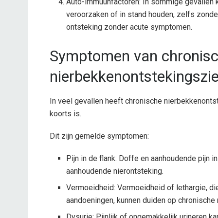
Auto-immuunfactoren: In sommige gevallen 
veroorzaken of in stand houden, zelfs zonder 
ontsteking zonder acute symptomen.
Symptomen van chronis
nierbekkenontstekingszi
In veel gevallen heeft chronische nierbekkenonts
koorts is.
Dit zijn gemelde symptomen:
Pijn in de flank: Doffe en aanhoudende pijn in
aanhoudende nierontsteking.
Vermoeidheid: Vermoeidheid of lethargie, 
aandoeningen, kunnen duiden op chronische 
Dysurie: Pijnlijk of ongemakkelijk urineren 