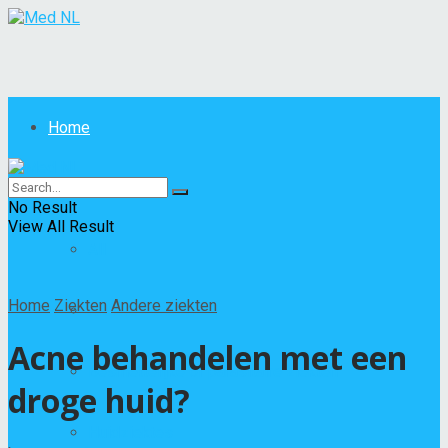
Home
Ziekten
No Result
View All Result
All
Home
Ziekten
Andere ziekten
Andere ziekten
Acne behandelen met een
Besmettelijke of parasitaire ziekten
droge huid?
Huidziektes