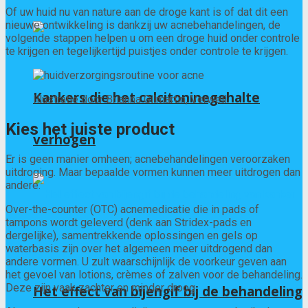
Of uw huid nu van nature aan de droge kant is of dat dit een
nieuwe ontwikkeling is dankzij uw acnebehandelingen, de
volgende stappen helpen u om een ​​droge huid onder controle
te krijgen en tegelijkertijd puistjes onder controle te krijgen.
Kankers die het calcitoninegehalte
Illustratie door Brianna Gilmartin, Verwell
Kies het juiste product
verhogen
Er is geen manier omheen; acnebehandelingen veroorzaken
uitdroging. Maar bepaalde vormen kunnen meer uitdrogen dan
andere.
Over-the-counter (OTC) acnemedicatie die in pads of
tampons wordt geleverd (denk aan Stridex-pads en
dergelijke), samentrekkende oplossingen en gels op
waterbasis zijn over het algemeen meer uitdrogend dan
andere vormen. U zult waarschijnlijk de voorkeur geven aan
het gevoel van lotions, crèmes of zalven voor de behandeling.
Deze zijn vaak zachter en minder droog.
Het effect van bijengif bij de behandeling