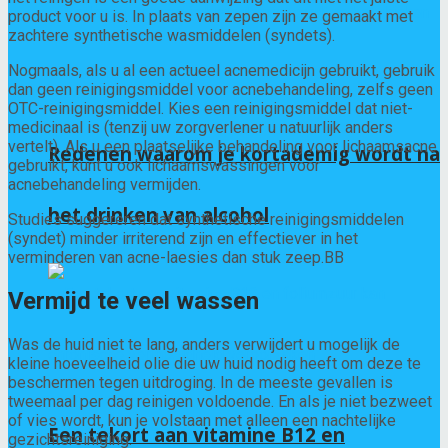
product voor u is. In plaats van zepen zijn ze gemaakt met
zachtere synthetische wasmiddelen (syndets).
Nogmaals, als u al een actueel acnemedicijn gebruikt, gebruik
dan geen reinigingsmiddel voor acnebehandeling, zelfs geen
OTC-reinigingsmiddel. Kies een reinigingsmiddel dat niet-
medicinaal is (tenzij uw zorgverlener u natuurlijk anders
vertelt). Als u een plaatselijke behandeling voor lichaamsacne
Redenen waarom je kortademig wordt na
gebruikt, kunt u ook lichaamswassingen voor
acnebehandeling vermijden.
het drinken van alcohol
Studies suggereren dat synthetische reinigingsmiddelen
(syndet) minder irriterend zijn en effectiever in het
verminderen van acne-laesies dan stuk zeep.
B
B
Vermijd te veel wassen
Was de huid niet te lang, anders verwijdert u mogelijk de
kleine hoeveelheid olie die uw huid nodig heeft om deze te
beschermen tegen uitdroging. In de meeste gevallen is
tweemaal per dag reinigen voldoende. En als je niet bezweet
of vies wordt, kun je volstaan ​​met alleen een nachtelijke
Een tekort aan vitamine B12 en
gezichtsreiniging.