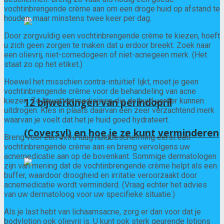
vochtinbrengende crème aan om een ​​droge huid op afstand te
houden, maar minstens twee keer per dag.
Door zorgvuldig een vochtinbrengende crème te kiezen, hoeft
u zich geen zorgen te maken dat u erdoor breekt. Zoek naar
een olievrij, niet-comedogeen of niet-acnegeen merk. (Het
staat zo op het etiket.)
Hoewel het misschien contra-intuïtief lijkt, moet je geen
vochtinbrengende crème voor de behandeling van acne
kiezen. Ze bevatten medicijnen die de huid verder kunnen
12 bijwerkingen van perindopril
uitdrogen. Kies in plaats daarvan een zeer verzachtend merk
waarvan je voelt dat het je huid goed hydrateert.
(Coversyl) en hoe je ze kunt verminderen
Breng voor een extra laag huidbescherming eerst een
vochtinbrengende crème aan en breng vervolgens uw
acnemedicatie aan op de bovenkant. Sommige dermatologen
zijn van mening dat de vochtinbrengende crème helpt als een
buffer, waardoor droogheid en irritatie veroorzaakt door
acnemedicatie wordt verminderd. (Vraag echter het advies
van uw dermatoloog voor uw specifieke situatie.)
Als je last hebt van lichaamsacne, zorg er dan voor dat je
bodylotion ook olievrij is. U kunt ook sterk geurende lotions