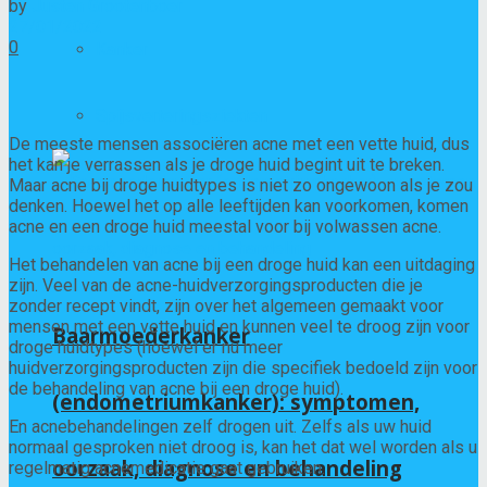
by
Justen Grootenboer
27/01/2022
0
Kanker
Spijsverteringsziekten
De meeste mensen associëren acne met een vette huid, dus
het kan je verrassen als je droge huid begint uit te breken.
Maar acne bij droge huidtypes is niet zo ongewoon als je zou
denken. Hoewel het op alle leeftijden kan voorkomen, komen
acne en een droge huid meestal voor bij volwassen acne.
Het behandelen van acne bij een droge huid kan een uitdaging
zijn. Veel van de acne-huidverzorgingsproducten die je
zonder recept vindt, zijn over het algemeen gemaakt voor
mensen met een vette huid en kunnen veel te droog zijn voor
Baarmoederkanker
droge huidtypes (hoewel er nu meer
huidverzorgingsproducten zijn die specifiek bedoeld zijn voor
de behandeling van acne bij een droge huid).
(endometriumkanker): symptomen,
En acnebehandelingen zelf drogen uit. Zelfs als uw huid
normaal gesproken niet droog is, kan het dat wel worden als u
oorzaak, diagnose en behandeling
regelmatig acnemedicatie gaat gebruiken.