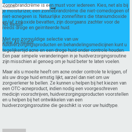
Zonnebrandcrème is een must voor iedereen. Kies, net als bij
je moisturizer, een zonnebrandcrème die niet-comedogeen of
niet-acnegeen is. Natuurlijke zonnefilters die titaniumdioxide
en/of zinkoxide bevatten, zijn doorgaans zachter voor de
No Result
reeds droge en geïrriteerde huid.
Met een zorgvuldige selectie van uw
View All Result
huidverzorgingsproducten en behandelingsmedicijnen kunt u
tegelijkertijd acne en een droge huid onder controle houden.
Een paar simpele veranderingen in je huidverzorgingsroutine
zijn misschien al genoeg om je huid beter te laten voelen.
Maar als u moeite heeft om acne onder controle te krijgen, of
als uw droge huid ernstig lijkt, aarzel dan niet om uw
zorgverlener te bellen. Ze kunnen u helpen bij het kiezen van
een OTC-acneproduct, indien nodig een voorgeschreven
medicijn voorschrijven, huidverzorgingsproducten voorstellen
en u helpen bij het ontwikkelen van een
huidverzorgingsroutine die geschikt is voor uw huidtype.