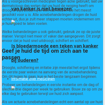
Als u voorgeschreven medicijnen tegen acne gebruikt, laat uw
dermatoloog dan weten dat uw huid de neiging heeft om
van kanker is niet bewezen
droog te zijn, zodat hij er een kan kiezen die het meest
geschikt voor u is. Alle acnebehandelingen drogen de huid
echter uit, dus je zult meer stappen moeten ondernemen om
je huid goed te laten voelen.
Welke behandelingen u ook gebruikt, gebruik ze op de juiste
manier. Verspil niet meer of vaker dan aangegeven. Dit zorgt
ervoor dat je huid snel uitdroogt, schilfert en schilfert.
Is bloedarmoede een teken van kanker
Geef je huid de tijd om zich aan te
passen
bij ouderen?
Droogte, schilfering en irritatie zijn meestal het ergst tijdens
de eerste paar weken na aanvang van de acnebehandeling.
Om dit tegen te gaan, kun je het beste langzaam beginnen.
Informatie over medicijnen
Probeer uw behandelingen in eerste instantie om de dag of
slechts drie dagen per week te gebruiken. Bouw ze op om ze
elke dag te gebruiken terwijl uw huid zich aanpast.
Als uw actuele acnebehandelingen echt een aantal op uw huid