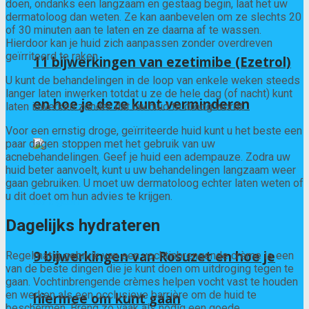
doen, ondanks een langzaam en gestaag begin, laat het uw
dermatoloog dan weten. Ze kan aanbevelen om ze slechts 20
of 30 minuten aan te laten en ze daarna af te wassen.
Hierdoor kan je huid zich aanpassen zonder overdreven
geïrriteerd te raken.
11 bijwerkingen van ezetimibe (Ezetrol)
U kunt de behandelingen in de loop van enkele weken steeds
langer laten inwerken totdat u ze de hele dag (of nacht) kunt
en hoe je deze kunt verminderen
laten inwerken zonder dat uw huid te droog wordt.
Voor een ernstig droge, geïrriteerde huid kunt u het beste een
paar dagen stoppen met het gebruik van uw
acnebehandelingen. Geef je huid een adempauze. Zodra uw
huid beter aanvoelt, kunt u uw behandelingen langzaam weer
gaan gebruiken. U moet uw dermatoloog echter laten weten of
u dit doet om hun advies te krijgen.
Dagelijks hydrateren
9 bijwerkingen van Rosuzet en hoe je
Regelmatig gebruik van een vochtinbrengende crème is een
van de beste dingen die je kunt doen om uitdroging tegen te
gaan. Vochtinbrengende crèmes helpen vocht vast te houden
en werken als een occlusieve barrière om de huid te
hiermee om kunt gaan
beschermen. Breng zo vaak als nodig een goede