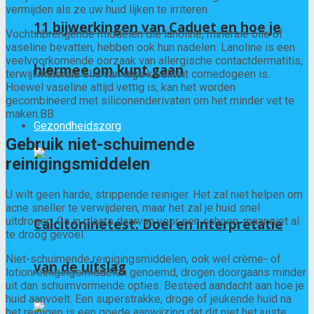
vermijden als ze uw huid lijken te irriteren.
11 bijwerkingen van Caduet en hoe je
Vochtinbrengende middelen die lanoline, minerale olie of
vaseline bevatten, hebben ook hun nadelen. Lanoline is een
veelvoorkomende oorzaak van allergische contactdermatitis,
hiermee om kunt gaan
terwijl minerale olie van lage kwaliteit comedogeen is.
Hoewel vaseline altijd vettig is, kan het worden
gecombineerd met siliconenderivaten om het minder vet te
maken.
B
B
Gezondheidszorg
Gebruik niet-schuimende
reinigingsmiddelen
U wilt geen harde, strippende reiniger. Het zal niet helpen om
acne sneller te verwijderen, maar het zal je huid snel
uitdrogen. Ga in plaats daarvan voor een schoon, maar niet al
Calcitoninetest: Doel en interpretatie
te droog gevoel.
Niet-schuimende reinigingsmiddelen, ook wel crème- of
van de uitslag
lotionreinigingsmiddelen genoemd, drogen doorgaans minder
uit dan schuimvormende opties. Besteed aandacht aan hoe je
huid aanvoelt. Een superstrakke, droge of jeukende huid na
het reinigen is een goede aanwijzing dat dit niet het juiste