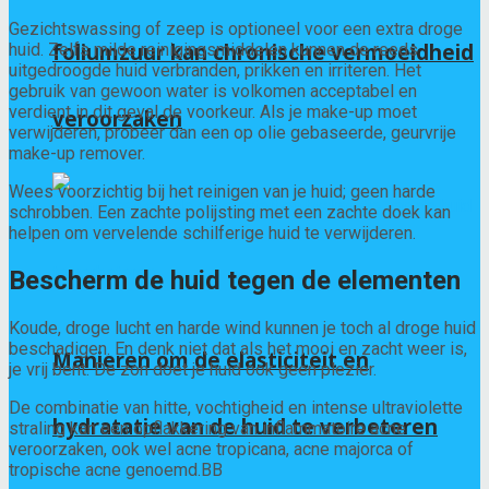
Gezichtswassing of zeep is optioneel voor een extra droge
foliumzuur kan chronische vermoeidheid
huid. Zelfs milde reinigingsmiddelen kunnen de reeds
uitgedroogde huid verbranden, prikken en irriteren. Het
gebruik van gewoon water is volkomen acceptabel en
verdient in dit geval de voorkeur. Als je make-up moet
veroorzaken
verwijderen, probeer dan een op olie gebaseerde, geurvrije
make-up remover.
Wees voorzichtig bij het reinigen van je huid; geen harde
schrobben. Een zachte polijsting met een zachte doek kan
helpen om vervelende schilferige huid te verwijderen.
Bescherm de huid tegen de elementen
Koude, droge lucht en harde wind kunnen je toch al droge huid
beschadigen. En denk niet dat als het mooi en zacht weer is,
Manieren om de elasticiteit en
je vrij bent. De zon doet je huid ook geen plezier.
De combinatie van hitte, vochtigheid en intense ultraviolette
hydratatie van de huid te verbeteren
straling kan een opflakkering van inflammatoire acne
veroorzaken, ook wel acne tropicana, acne majorca of
tropische acne genoemd.
B
B