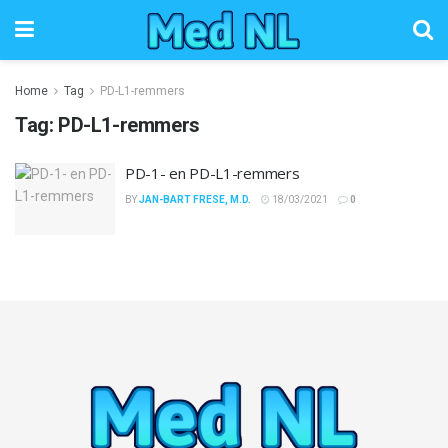
Home
Tag
PD-L1-remmers
Tag:
PD-L1-remmers
PD-1- en PD-L1-remmers
BY
JAN-BART FRESE, M.D.
18/03/2021
0