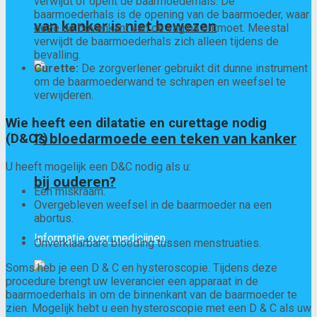
verwijdt of opent de baarmoederhals. De
baarmoederhals is de opening van de baarmoeder, waar
van kanker is niet bewezen
deze de bovenkant van de vagina ontmoet. Meestal
verwijdt de baarmoederhals zich alleen tijdens de
bevalling.
Curette:
De zorgverlener gebruikt dit dunne instrument
om de baarmoederwand te schrapen en weefsel te
verwijderen.
Wie heeft een dilatatie en curettage nodig
Is bloedarmoede een teken van kanker
(D&C?)
U heeft mogelijk een D&C nodig als u:
bij ouderen?
Een miskraam.
Overgebleven weefsel in de baarmoeder na een
abortus.
Informatie over medicijnen
Onverklaarbare bloeding tussen menstruaties.
Soms heb je een D & C en hysteroscopie. Tijdens deze
procedure brengt uw leverancier een apparaat in de
baarmoederhals in om de binnenkant van de baarmoeder te
zien. Mogelijk hebt u een hysteroscopie met een D & C als uw