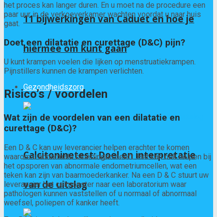
het proces kan langer duren. En u moet na de procedure een
paar uur in de verkoeverkamer wachten voordat u naar huis
11 bijwerkingen van Caduet en hoe je
gaat.
Doet een dilatatie en curettage (D&C) pijn?
hiermee om kunt gaan
U kunt krampen voelen die lijken op menstruatiekrampen.
Pijnstillers kunnen de krampen verlichten.
Gezondheidszorg
Risico’s / voordelen
Wat zijn de voordelen van een dilatatie en
curettage (D&C)?
Een D & C kan uw leverancier helpen erachter te komen
Calcitoninetest: Doel en interpretatie
waarom u abnormale bloedingen heeft. Het kan ook helpen bij
het opsporen van abnormale endometriumcellen, wat een
teken kan zijn van baarmoederkanker. Na een D & C stuurt uw
van de uitslag
leverancier het celmonster naar een laboratorium waar
pathologen kunnen vaststellen of u normaal of abnormaal
weefsel, poliepen of kanker heeft.