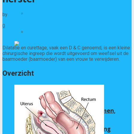
Kanker
by
Sijmen Stoel, M.D.
16/03/2022
0
Spijsverteringsziekten
Dilatatie en curettage, vaak een D & C genoemd, is een kleine
chirurgische ingreep die wordt uitgevoerd om weefsel uit de
baarmoeder (baarmoeder) van een vrouw te verwijderen.
Overzicht
Baarmoederkanker
(endometriumkanker): symptomen,
oorzaak, diagnose en behandeling