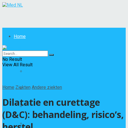
Home
Ziekten
No Result
View All Result
All
Home
Ziekten
Andere ziekten
Andere ziekten
Dilatatie en curettage
Besmettelijke of parasitaire ziekten
(D&C): behandeling, risico’s,
herstel
Huidziektes