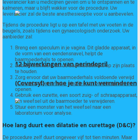
leverancier kan u medicijnen geven om u te ontspannen en te
kalmeren, maar u blijft wakker voor de procedure. Uw
leverancier zal de beste anesthesieoptie voor u aanbevelen.
Tijdens de procedure ligt u op een tafel met uw voeten in de
beugels, zoals tijdens een gynaecologisch onderzoek. Uw
aanbieder zal:
Breng een speculum in je vagina. Dit gladde apparaat, in
de vorm van een eendensnavel, helpt de
baarmoederhals te openen.
12 bijwerkingen van perindopril
Gebruik een klem om de baarmoederhals op zijn plaats
te houden.
Zorg ervoor dat uw baarmoederhals voldoende verwijd
(Coversyl) en hoe je ze kunt verminderen
is en gebruik een reeks staafjes om hem langzaam te
openen.
Gebruik een curette, een soort zuig- of schraapapparaat,
om weefsel uit de baarmoeder te verwijderen.
Stuur een monster van het weefsel naar een
laboratorium voor analyse.
Hoe lang duurt een dilatatie en curettage (D&C)?
De procedure zelf duurt ongeveer vijf tot tien minuten. Maar