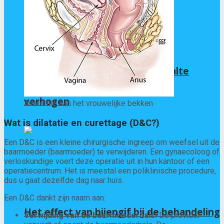
Kankers die het calcitoninegehalte
verhogen
Anatomie van het vrouwelijke bekken
Wat is dilatatie en curettage (D&C?)
Een D&C is een kleine chirurgische ingreep om weefsel uit de
baarmoeder (baarmoeder) te verwijderen. Een gynaecoloog of
verloskundige voert deze operatie uit in hun kantoor of een
operatiecentrum. Het is meestal een poliklinische procedure,
dus u gaat dezelfde dag naar huis.
Een D&C dankt zijn naam aan:
Het effect van bijengif bij de behandeling
Verwijding van de baarmoederhals:
De provider