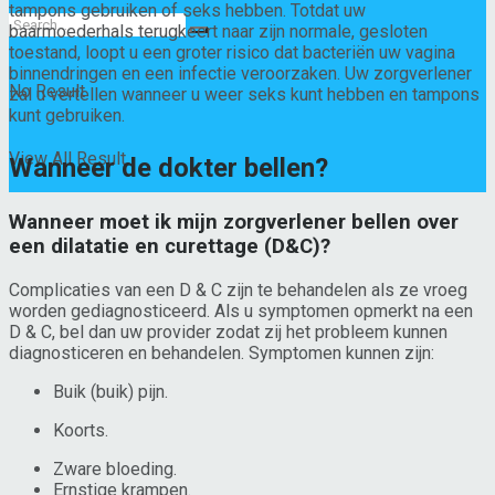
tampons gebruiken of seks hebben. Totdat uw
baarmoederhals terugkeert naar zijn normale, gesloten
toestand, loopt u een groter risico dat bacteriën uw vagina
binnendringen en een infectie veroorzaken. Uw zorgverlener
No Result
zal u vertellen wanneer u weer seks kunt hebben en tampons
kunt gebruiken.
View All Result
Wanneer de dokter bellen?
Wanneer moet ik mijn zorgverlener bellen over
een dilatatie en curettage (D&C)?
Complicaties van een D & C zijn te behandelen als ze vroeg
worden gediagnosticeerd. Als u symptomen opmerkt na een
D & C, bel dan uw provider zodat zij het probleem kunnen
diagnosticeren en behandelen. Symptomen kunnen zijn:
Buik (buik) pijn.
Koorts.
Zware bloeding.
Ernstige krampen.