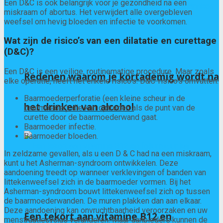
Een D&C is ook belangrijk voor je gezondheid na een
miskraam of abortus. Het verwijdert alle overgebleven
weefsel om hevig bloeden en infectie te voorkomen.
Wat zijn de risico’s van een dilatatie en curettage
(D&C)?
Een D&C is een veilige, routinematige procedure. Maar zoals
Redenen waarom je kortademig wordt na
elke operatie, heeft het enkele risico’s. D&C-risico’s omvatten:
Baarmoederperforatie (een kleine scheur in de
het drinken van alcohol
baarmoeder), die kan optreden als de punt van de
curette door de baarmoederwand gaat.
Baarmoeder infectie.
Baarmoeder bloeden.
In zeldzame gevallen, als u een D & C had na een miskraam,
kunt u het Asherman-syndroom ontwikkelen. Deze
aandoening treedt op wanneer verklevingen of banden van
littekenweefsel zich in de baarmoeder vormen. Bij het
Asherman-syndroom bouwt littekenweefsel zich op tussen
de baarmoederwanden. De muren plakken dan aan elkaar.
Deze aandoening kan onvruchtbaarheid veroorzaken en uw
Een tekort aan vitamine B12 en
menstruatiecyclus veranderen. Maar aanbieders kunnen de