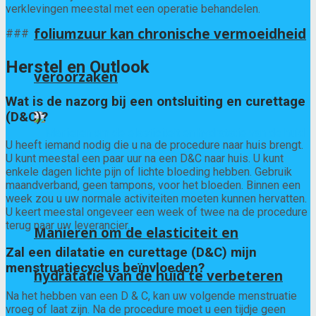
verklevingen meestal met een operatie behandelen.
foliumzuur kan chronische vermoeidheid
###
Herstel en Outlook
veroorzaken
Wat is de nazorg bij een ontsluiting en curettage
(D&C)?
U heeft iemand nodig die u na de procedure naar huis brengt.
U kunt meestal een paar uur na een D&C naar huis. U kunt
enkele dagen lichte pijn of lichte bloeding hebben. Gebruik
maandverband, geen tampons, voor het bloeden. Binnen een
week zou u uw normale activiteiten moeten kunnen hervatten.
U keert meestal ongeveer een week of twee na de procedure
terug naar uw leverancier.
Manieren om de elasticiteit en
Zal een dilatatie en curettage (D&C) mijn
menstruatiecyclus beïnvloeden?
hydratatie van de huid te verbeteren
Na het hebben van een D & C, kan uw volgende menstruatie
vroeg of laat zijn. Na de procedure moet u een tijdje geen