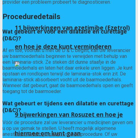
provider een probleem probeert te diagnosticeren.
Proceduredetails
11 bijwerkingen van ezetimibe (Ezetrol)
Wat gebeurt er vóór een dilatatie en curettage
(D&C)?
en hoe je deze kunt verminderen
Af en toe, voordat u met de D & C begint, kan uw leverancier
uw baarmoederhals beginnen te verwijden met behulp van
een laminaria-stick. Ze steken dit dunne staafje in de
baarmoederhals en laten het daar enkele uren liggen. Je kunt
opstaan ​​en rondlopen terwijl de laminaria-stok erin zit. De
laminaria-stick absorbeert vocht uit de baarmoederhals.
Wanneer dat gebeurt, gaat de baarmoederhals open en geeft
toegang tot de baarmoeder.
Wat gebeurt er tijdens een dilatatie en curettage
(D&C)?
9 bijwerkingen van Rosuzet en hoe je
Vóór de procedure zal uw leverancier u medicijnen geven om
u op uw gemak te stellen. U heeft mogelijk algemene
hiermee om kunt gaan
anesthesie, waarbij u slaapt voor de procedure. Of uw