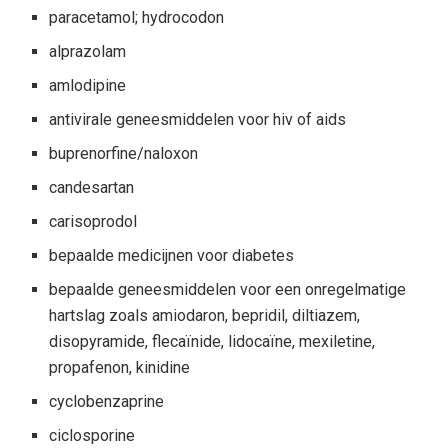
paracetamol; hydrocodon
alprazolam
amlodipine
antivirale geneesmiddelen voor hiv of aids
buprenorfine/naloxon
candesartan
carisoprodol
bepaalde medicijnen voor diabetes
bepaalde geneesmiddelen voor een onregelmatige
hartslag zoals amiodaron, bepridil, diltiazem,
disopyramide, flecaïnide, lidocaïne, mexiletine,
propafenon, kinidine
cyclobenzaprine
ciclosporine