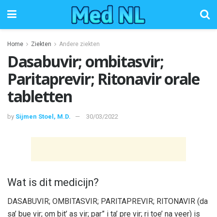
Home
Ziekten
Andere ziekten
Dasabuvir; ombitasvir;
Paritaprevir; Ritonavir orale
tabletten
by
Sijmen Stoel, M.D.
30/03/2022
Wat is dit medicijn?
DASABUVIR; OMBITASVIR; PARITAPREVIR; RITONAVIR (da
sa’ bue vir; om bit’ as vir; par” i ta’ pre vir; ri toe’ na veer) is