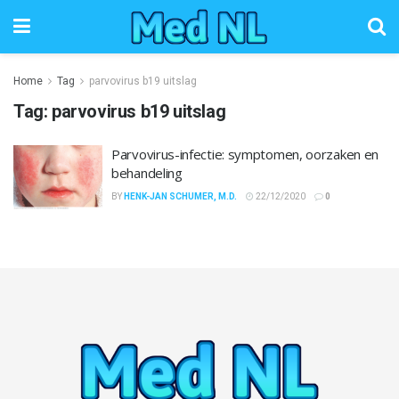
Home
Tag
parvovirus b19 uitslag
Tag:
parvovirus b19 uitslag
Parvovirus-infectie: symptomen, oorzaken en
behandeling
BY
HENK-JAN SCHUMER, M.D.
22/12/2020
0